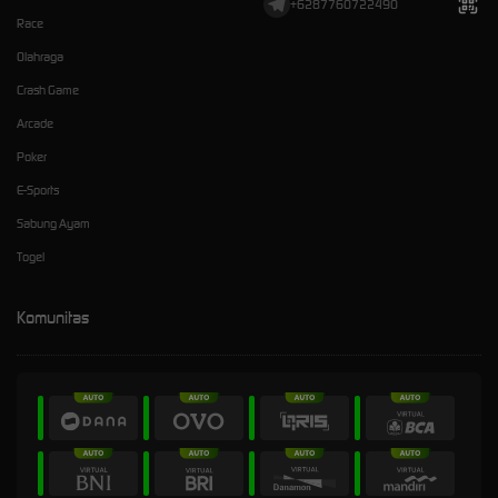
+6287760722490
Race
Olahraga
Crash Game
Arcade
Poker
E-Sports
Sabung Ayam
Togel
Komunitas