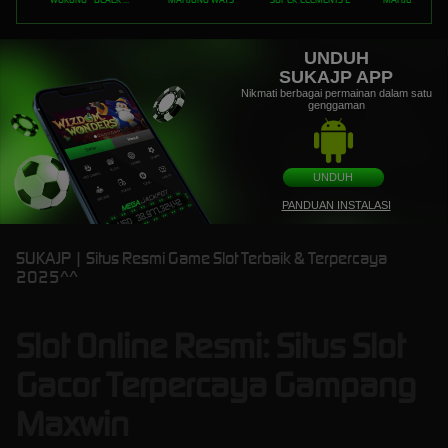
UNDUH
SUKAJP APP
Nikmati berbagai permainan dalam satu
genggaman
UNDUH
PANDUAN INSTALASI
SUKAJP | Situs Resmi Game Slot Terbaik & Terpercaya
2025^^
Slot Online Resmi: Situs Slot
Gacor Terpercaya Gampang
Maxwin