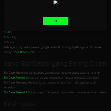
menambah keuntungan bermain.
Provider Slot Online di Situs Resmi
OK
Pragmatic Play
PG Soft
Slot88
Nolimit City
Habanero
Itu hanya sebagian dari provider yang tersedia. Masih banyak pilihan game slot populer
lainnya di
Slot Online Resmi
.
Jenis Slot Gacor yang Sering Dicari
Slot Gacor Hari Ini:
Slot yang sedang dalam kondisi mudah menang pada hari tertentu.
Slot Gacor Maxwin
:
Slot dengan potensi kemenangan maksimal hingga jackpot besar.
Slot Gacor Gampang Menang:
Cocok bagi pemain yang ingin hasil cepat dan profit
konsisten.
Slot Gacor Malam Ini
:
Slot gacor yang paling sering memberikan kemenangan di jam malam.
Kesimpulan